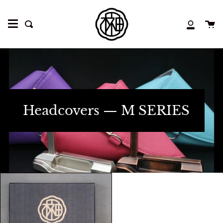
コ
ン
検
マ
テ
索
イ
ン
ア
ツ
カ
へ
ウ
ス
ン
キ
ト
ッ
Headcovers — M SERIES
プ